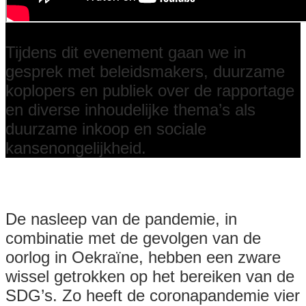
Tijdens dit evenement gaan we in
gesprek met beleidsmakers, duurzame
koplopers en publiek over de rapportage
en diverse inhoudelijke thema’s als
duurzame inkoop en sociale
kansenongelijkheid.
De nasleep van de pandemie, in
combinatie met de gevolgen van de
oorlog in Oekraïne, hebben een zware
wissel getrokken op het bereiken van de
SDG’s. Zo heeft de coronapandemie vier