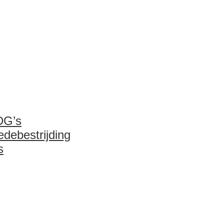
DG’s
debestrijding
s