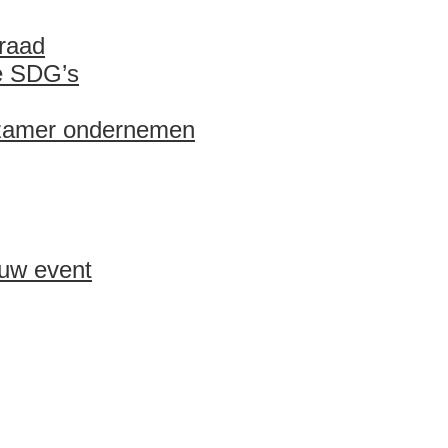
raad
de SDG’s
rzamer ondernemen
ouw event