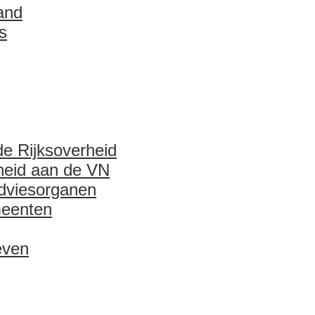
and
s
e Rijksoverheid
heid aan de VN
adviesorganen
meenten
even